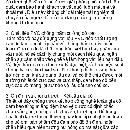
độ dưới ghế vẫn có thể được giải phóng một cách hiệu
quả, đảm bảo hành khách và vật nuôi luôn mát mẻ và
thoải mái. Điều này không chỉ cải thiện trải nghiệm di
chuyển của người lái mà còn tăng cường lưu thông
không khí khi ngồi.
2. Chất liệu PVC chống thấm cường độ cao
Tấm bảo vệ này sử dụng vật liệu PVC dẻo chất lượng
cao để tạo ra một lớp bảo vệ chống thấm nước hoàn
toàn. Cho dù đó là chất lỏng tràn, vết bùn hay phân của
vật nuôi, nó sẽ cách ly chúng một cách hiệu quả, ngăn
chặn sự xâm nhập vào ghế và làm hỏng vật liệu ban đầu.
Vật liệu trải qua quá trình xử lý đặc biệt, sở hữu hiệu suất
chống tia cực tím tuyệt vời. Nó không dễ bị ố vàng hoặc
trở nên giòn khi sử dụng lâu dài và có thể chịu được môi
trường nhiệt độ cực cao và cực thấp, đảm bảo độ bền
cực cao và mang lại sự bảo vệ lâu dài cho chủ xe.
3. Ổn định và chống trượt + Kết cấu gia cố
Thiết kế đáy chống trượt kết hợp công nghệ khâu gia cố
đảm bảo từng miếng đệm bảo vệ được cố định chắc
chắn vào ghế, chống dịch chuyển, trượt ngã. Dù trong
quá trình lái xe thông thường hay khi lắp đặt ghế an toàn
cho trẻ em, sản phẩm đều đảm bảo độ ổn định, ngăn
chặn hiệu quả hiện tượng hư hỏng do ma sát giữa các