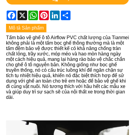
Facebook
X
WhatsApp
Pinterest
LinkedIn
Share
Mô tả Sản phẩm
Tấm bảo vệ ghế ô tô Airflow PVC chất lượng của Tianmei
không phải là một tấm bọc ghế thông thường mà là một
tấm đệm bảo vệ được thiết kế có khả năng chống tràn
chất lỏng, trầy xước, móp méo và hao mòn hàng ngày
một cách hiệu quả, mang lại hàng rào bảo vệ chắc chắn
cho ghế ô tô nguyên bản. Không giống như bọc ghế
truyền thống, nó có cấu trúc luồng khí để ngăn chặn sự
tích tụ nhiệt hiệu quả, khiến nó đặc biệt thích hợp để sử
dụng với ghế an toàn cho trẻ em hoặc để bảo vệ ghế khi
đi cùng vật nuôi. Nó tương thích với hầu hết các mẫu xe
và giúp duy trì sự sạch sẽ của nội thất xe trong thời gian
dài.