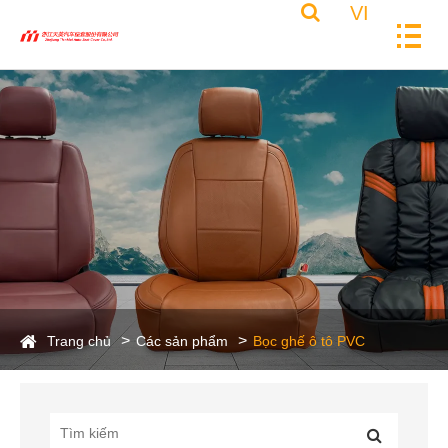
VI
Trang chủ
Các sản phẩm
Bọc ghế ô tô PVC