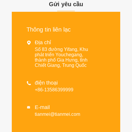
Gửi yêu cầu
Thông tin liên lạc
Địa chỉ

Số 83 đường Yifang, Khu
phát triển Youchegang,
thành phố Gia Hưng, tỉnh
Chiết Giang, Trung Quốc
điện thoại

+86-13586399999
E-mail

tianmei@tianmei.com