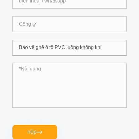
nộp
