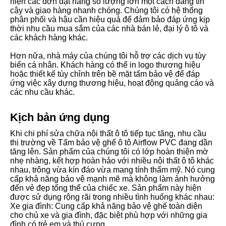
hiện các đơn đặt hàng số lượng lớn một cách đáng tin
cậy và giao hàng nhanh chóng. Chúng tôi có hệ thống
phân phối và hậu cần hiệu quả để đảm bảo đáp ứng kịp
thời nhu cầu mua sắm của các nhà bán lẻ, đại lý ô tô và
các khách hàng khác.
Hơn nữa, nhà máy của chúng tôi hỗ trợ các dịch vụ tùy
biến cá nhân. Khách hàng có thể in logo thương hiệu
hoặc thiết kế tùy chỉnh trên bề mặt tấm bảo vệ để đáp
ứng việc xây dựng thương hiệu, hoạt động quảng cáo và
các nhu cầu khác.
Kịch bản ứng dụng
Khi chi phí sửa chữa nội thất ô tô tiếp tục tăng, nhu cầu
thị trường về Tấm bảo vệ ghế ô tô Airflow PVC đang dần
tăng lên. Sản phẩm của chúng tôi có lớp hoàn thiện mờ
nhẹ nhàng, kết hợp hoàn hảo với nhiều nội thất ô tô khác
nhau, trông vừa kín đáo vừa mang tính thẩm mỹ. Nó cung
cấp khả năng bảo vệ mạnh mẽ mà không làm ảnh hưởng
đến vẻ đẹp tổng thể của chiếc xe. Sản phẩm này hiện
được sử dụng rộng rãi trong nhiều tình huống khác nhau:
Xe gia đình: Cung cấp khả năng bảo vệ ghế toàn diện
cho chủ xe và gia đình, đặc biệt phù hợp với những gia
đình có trẻ em và thú cưng.