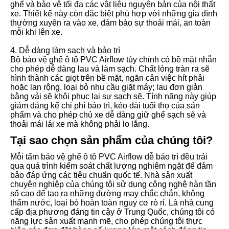
ghế và bảo vệ tối đa các vật liệu nguyên bản của nội thất
xe. Thiết kế này còn đặc biệt phù hợp với những gia đình
thường xuyên ra vào xe, đảm bảo sự thoải mái, an toàn
mỗi khi lên xe.
4. Dễ dàng làm sạch và bảo trì
Bộ bảo vệ ghế ô tô PVC Airflow tùy chỉnh có bề mặt nhẵn
cho phép dễ dàng lau và làm sạch. Chất lỏng tràn ra sẽ
hình thành các giọt trên bề mặt, ngăn cản việc hít phải
hoặc lan rộng, loại bỏ nhu cầu giặt máy; lau đơn giản
bằng vải sẽ khôi phục lại sự sạch sẽ. Tính năng này giúp
giảm đáng kể chi phí bảo trì, kéo dài tuổi thọ của sản
phẩm và cho phép chủ xe dễ dàng giữ ghế sạch sẽ và
thoải mái lái xe mà không phải lo lắng.
Tại sao chọn sản phẩm của chúng tôi?
Mỗi tấm bảo vệ ghế ô tô PVC Airflow dễ bảo trì đều trải
qua quá trình kiểm soát chất lượng nghiêm ngặt để đảm
bảo đáp ứng các tiêu chuẩn quốc tế. Nhà sản xuất
chuyên nghiệp của chúng tôi sử dụng công nghệ hàn tần
số cao để tạo ra những đường may chắc chắn, không
thấm nước, loại bỏ hoàn toàn nguy cơ rò rỉ. Là nhà cung
cấp địa phương đáng tin cậy ở Trung Quốc, chúng tôi có
năng lực sản xuất mạnh mẽ, cho phép chúng tôi thực